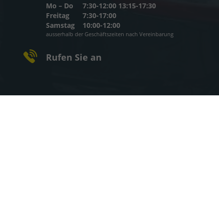
Mo – Do
7:30-12:00 13:15-17:30
Freitag
7:30-17:00
Samstag
10:00-12:00
ausserhalb der Geschäftszeiten nach Vereinbarung
Rufen Sie an
08093 - 759
WhatsApp
Wie können wir Ihnen helfen?
Impressum