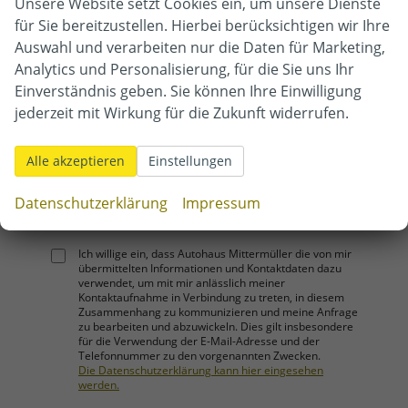
Unsere Website setzt Cookies ein, um unsere Dienste
für Sie bereitzustellen. Hierbei berücksichtigen wir Ihre
Telefonnummer
Auswahl und verarbeiten nur die Daten für Marketing,
Analytics und Personalisierung, für die Sie uns Ihr
Einverständnis geben. Sie können Ihre Einwilligung
jederzeit mit Wirkung für die Zukunft widerrufen.
E-Mail-Adresse
Alle akzeptieren
Einstellungen
Datenschutzerklärung
Impressum
Ich willige ein, dass Autohaus Mittermüller die von mir
übermittelten Informationen und Kontaktdaten dazu
verwendet, um mit mir anlässlich meiner
Kontaktaufnahme in Verbindung zu treten, in diesem
Zusammenhang zu kommunizieren und meine Anfrage
zu bearbeiten und abzuwickeln. Dies gilt insbesondere
für die Verwendung der E-Mail-Adresse und der
Telefonnummer zu den vorgenannten Zwecken.
Die Datenschutzerklärung kann hier eingesehen
werden.