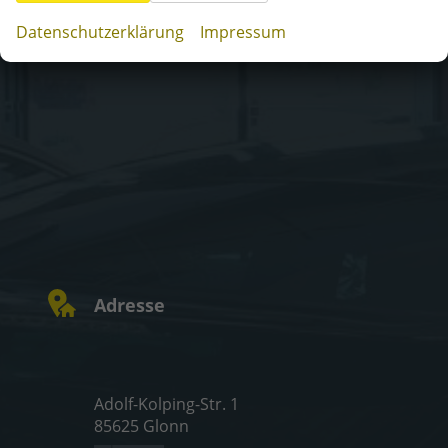
Datenschutzerklärung
Impressum
Adresse
Adolf-Kolping-Str. 1
85625 Glonn