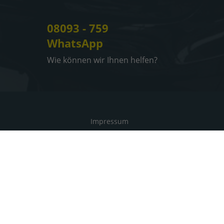
08093 - 759
WhatsApp
Wie können wir Ihnen helfen?
Impressum
Informationen zur Barrierefreiheit
Datenschutz
Cookie-Einstellungen
Weitere Informationen zum offiziellen Kraftstoffverbrauch
und zu den offiziellen spezifischen CO
-Emissionen und
2
gegebenenfalls zum Stromverbrauch neuer PKW können
dem 'Leitfaden über den offiziellen Kraftstoffverbrauch,
die offiziellen spezifischen CO
-Emissionen und den
2
offiziellen Stromverbrauch neuer PKW' entnommen
werden, der an allen Verkaufsstellen und bei der
'Deutschen Automobil Treuhand GmbH' unentgeltlich