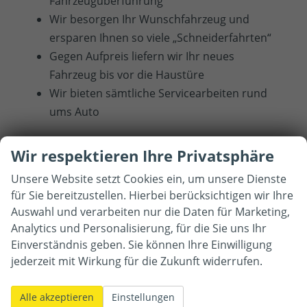
Fahrzeugüberführung
Wir besorgen Ihr Wunschfahrzeug und
ersparen Ihnen so viele „Schneiderfahrten“
Gegen Aufpreis liefern wir Ihr neues
Fahrzeug bis vor die Haustüre
Wir bieten sämtliche Servicearbeiten rund
ums Auto
Wir respektieren Ihre Privatsphäre
Unsere Website setzt Cookies ein, um unsere Dienste
für Sie bereitzustellen. Hierbei berücksichtigen wir Ihre
Kontaktaufnahme
Auswahl und verarbeiten nur die Daten für Marketing,
Analytics und Personalisierung, für die Sie uns Ihr
Können wir Ihnen behilflich
Einverständnis geben. Sie können Ihre Einwilligung
sein?
jederzeit mit Wirkung für die Zukunft widerrufen.
Wir freuen
uns auf Sie!
Alle akzeptieren
Einstellungen