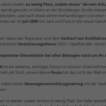
 dann soweit:
zu wenig Platz, zudem etwas "ab vom Schu
t wurde gesucht, in Glonn an der Zinneberger-Straße (Haup
 gefunden, und nach etwas zähen Verhandlungen und einer 
nnten wir im
Juli 2000
mit Sack und Pack in die neuen Gesc
 wir neben der Reparatur und dem
Verkauf von Kraftfahr
nd einen
Versicherungsdienst
(OVD = Opelhändler- Versic
ompetenter Dienstleister bei allen Belangen rund um Ihr 
06
ist ein weiteres, wichtiges Datum in unserer Unternehme
steht am Start, unsere kleine
Paula
hat das Licht der Welt er
r haben einen
Neuwagenvermittlungsvertrag
mit der Ope
sen.
ar es wieder soweit: erneut zu wenig Platz. Ein Halle speziel