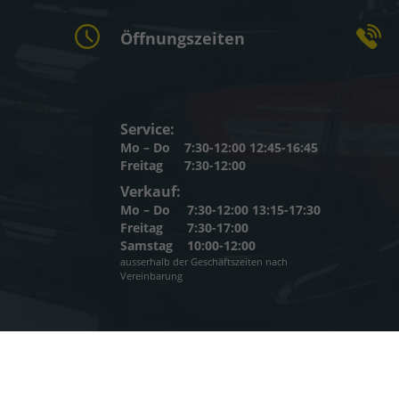
Öffnungszeiten
Service:
Mo – Do
7:30-12:00 12:45-16:45
Freitag
7:30-12:00
Verkauf:
Mo – Do
7:30-12:00 13:15-17:30
Freitag
7:30-17:00
Samstag
10:00-12:00
ausserhalb der Geschäftszeiten nach
Vereinbarung
um
Informationen zur Barrierefreiheit
Datenschutz
Cookie-Eins