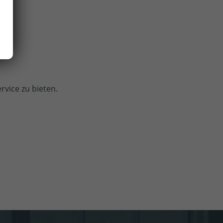
r
rvice zu bieten.