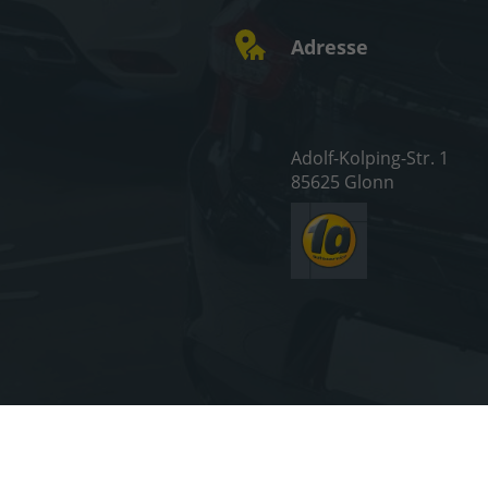
Adresse
Adolf-Kolping-Str. 1
85625 Glonn
Impress