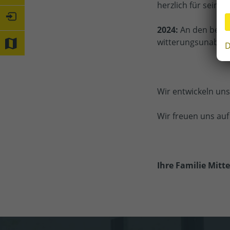
herzlich für sein E
2024:
An den best
witterungsunabhän
D
Wir entwickeln uns
Wir freuen uns auf
Ihre Familie Mitt