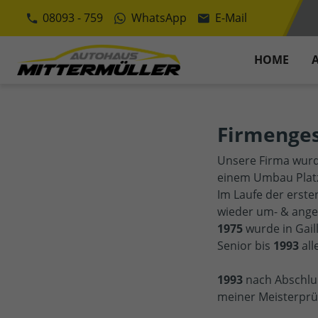
08093 - 759
WhatsApp
E-Mail
HOME
Firmenges
Unsere Firma wurd
einem Umbau Platz 
Im Laufe der erst
wieder um- & ange
1975
wurde in Gail
Senior bis
1993
all
1993
nach Abschluß
meiner Meisterprü