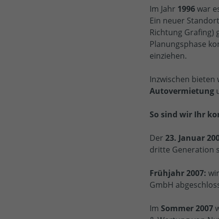
Im Jahr
1996
war es
Ein neuer Standor
Richtung Grafing)
Planungsphase ko
einziehen.
Inzwischen bieten
Autovermietung
u
So sind wir Ihr k
Der
23. Januar 20
dritte Generation 
Frühjahr 2007:
wi
GmbH abgeschlos
Im
Sommer 2007
w