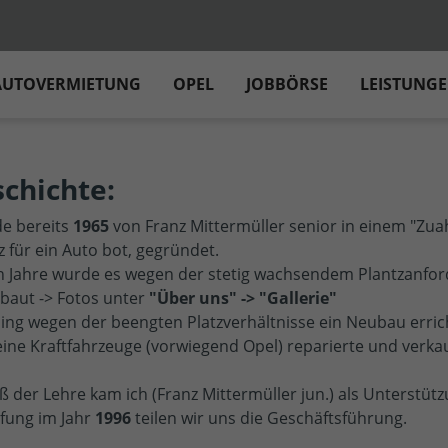
AUTOVERMIETUNG
OPEL
JOBBÖRSE
LEISTUNG
chichte:
e bereits
1965
von Franz Mittermüller senior in einem "Zua
für ein Auto bot, gegründet.
en Jahre wurde es wegen der stetig wachsendem Plantzanf
baut -> Fotos unter
"Über uns" -> "Gallerie"
ling wegen der beengten Platzverhältnisse ein Neubau erric
eine Kraftfahrzeuge (vorwiegend Opel) reparierte und verkau
 der Lehre kam ich (Franz Mittermüller jun.) als Unterstütz
fung im Jahr
1996
teilen wir uns die Geschäftsführung.