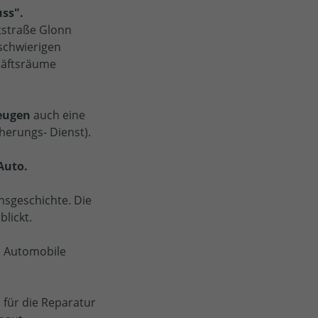
ss".
tstraße Glonn
schwierigen
häftsräume
zeugen
auch eine
herungs- Dienst).
Auto.
nsgeschichte. Die
blickt.
l Automobile
l für die Reparatur