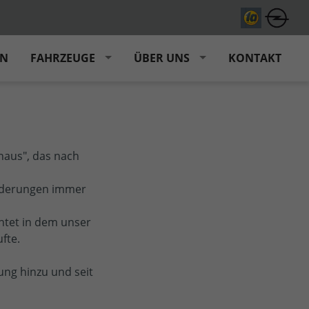
EN
FAHRZEUGE
ÜBER UNS
KONTAKT
haus", das nach
orderungen immer
htet in dem unser
fte.
ung hinzu und seit