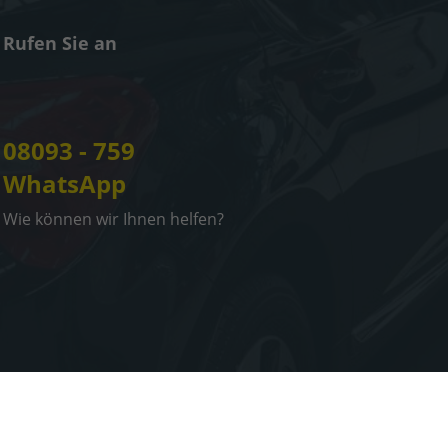
Rufen Sie an
08093 - 759
WhatsApp
Wie können wir Ihnen helfen?
tellungen