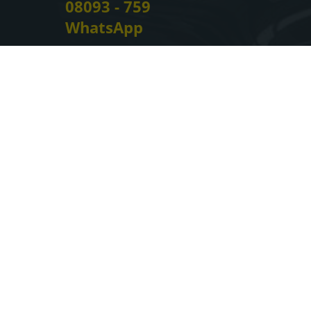
08093 - 759
WhatsApp
Wie können wir Ihnen helfen?
Impressum
Informationen zur Barrierefreiheit
Datenschutz
Cookie-Einstellungen
Weitere Informationen zum offiziellen Kraftstoffverbrauch
und zu den offiziellen spezifischen CO
-Emissionen und
2
gegebenenfalls zum Stromverbrauch neuer PKW können
dem 'Leitfaden über den offiziellen Kraftstoffverbrauch,
die offiziellen spezifischen CO
-Emissionen und den
2
offiziellen Stromverbrauch neuer PKW' entnommen
werden, der an allen Verkaufsstellen und bei der
'Deutschen Automobil Treuhand GmbH' unentgeltlich
erhältlich ist unter www.dat.de.