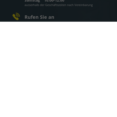
Samstag
10:00-12:00
ausserhalb der Geschäftszeiten nach Vereinbarung
Rufen Sie an
08093 - 759
WhatsApp
Wie können wir Ihnen helfen?
Impressum
Informationen zur Barrierefreiheit