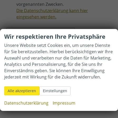
vorgenannten Zwecken.
Die Datenschutzerklärung kann hier
eingesehen werden.
Wir respektieren Ihre Privatsphäre
Verifziere …
Unsere Website setzt Cookies ein, um unsere Dienste
für Sie bereitzustellen. Hierbei berücksichtigen wir Ihre
Senden
Auswahl und verarbeiten nur die Daten für Marketing,
Analytics und Personalisierung, für die Sie uns Ihr
Einverständnis geben. Sie können Ihre Einwilligung
Autohaus Mittermüller e.K.
jederzeit mit Wirkung für die Zukunft widerrufen.
Adolf-Kolping-Straße 1
85625
Glonn
Alle akzeptieren
Einstellungen
Telefon:
08093 - 759
Telefax:
08093 - 3225
Datenschutzerklärung
Impressum
E-Mail:
mittermueller@autohaus-mittermueller.de