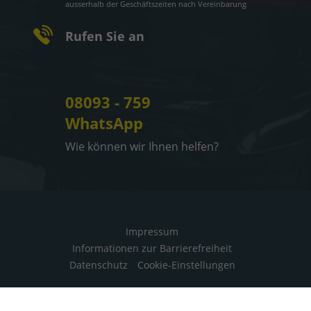
ausserhalb der Geschäftszeiten nach Vereinbarung
Rufen Sie an
08093 - 759
WhatsApp
Wie können wir Ihnen helfen?
Impressum
Informationen zur Barrierefreiheit
Datenschutz
Cookie-Einstellungen
Weitere Informationen zum offiziellen Kraftstoffverbrauch
und zu den offiziellen spezifischen CO
-Emissionen und
2