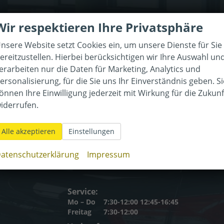
Kontaktaufnahme
Wir respektieren Ihre Privatsphäre
en wir Ihnen behilflich 
nsere Website setzt Cookies ein, um unsere Dienste für Sie
ereitzustellen. Hierbei berücksichtigen wir Ihre Auswahl un
Wir freuen
uns auf Sie!
erarbeiten nur die Daten für Marketing, Analytics und
ersonalisierung, für die Sie uns Ihr Einverständnis geben. Si
önnen Ihre Einwilligung jederzeit mit Wirkung für die Zukunf
iderrufen.
Alle akzeptieren
Einstellungen
atenschutzerklärung
Impressum
Öffnungszeiten
Service:
Mo – Do
7:30-12:00 12:45-16:45
Freitag
7:30-12:00