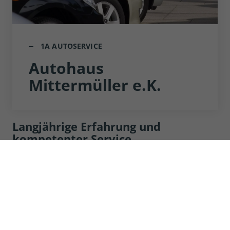
1A AUTOSERVICE
Autohaus
Mittermüller e.K.
Langjährige Erfahrung und
kompetenter Service.
Wir bieten Ihnen eine große Auswahl verschiedenen
Marken zu Top-Preisen an. Sie können bei uns
auswählen zwischen Lagerfahrzeugen, kurzfristig
verfügbaren Fahrzeuge und einer individuellen
Wunschbestellung.
Ihre Zufriedenheit ist unser primäres Ziel. Falls Sie