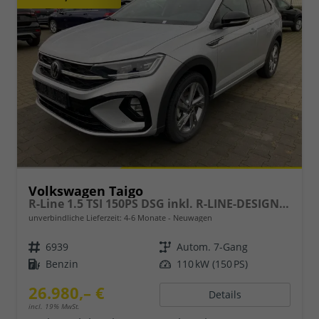
Volkswagen Taigo
R-Line 1.5 TSI 150PS DSG inkl. R-LINE-DESIGN DACHRELING KLIMA RADIO READY2DISCOVER/BT/DAB/APP CONNECT/USB VO+HI DIG. COCKPIT IQ.DRIVE SPORTSITZE EDELSTAHLPEDALE AMBIENTE MUFU-LEDERLENKRAD PS VO/HI LED-SCHEINW. MITTELARML. VO RESERVE 17"ALU
unverbindliche Lieferzeit: 4-6 Monate
Neuwagen
6939
Autom. 7-Gang
Benzin
110 kW (150 PS)
26.980,– €
Details
incl. 19% MwSt.