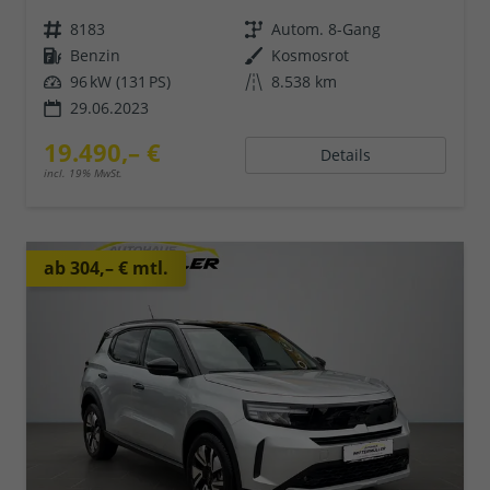
8183
Autom. 8-Gang
Benzin
Kosmosrot
96 kW (131 PS)
8.538 km
29.06.2023
19.490,– €
Details
incl. 19% MwSt.
ab 304,– € mtl.