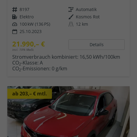
8197
Automatik
Elektro
Kosmos Rot
100 kW (136 PS)
12 km
25.10.2023
21.990,– €
Details
incl. 19% MwSt.
Stromverbrauch kombiniert:
16,50 kWh/100km
CO
-Klasse:
A
2
CO
-Emissionen:
0 g/km
2
ab 203,– € mtl.