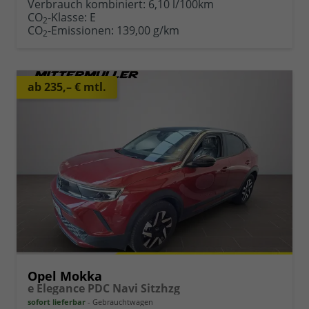
Verbrauch kombiniert:
6,10 l/100km
CO
-Klasse:
E
2
CO
-Emissionen:
139,00 g/km
2
ab 235,– € mtl.
Opel Mokka
e Elegance PDC Navi Sitzhzg
sofort lieferbar
Gebrauchtwagen