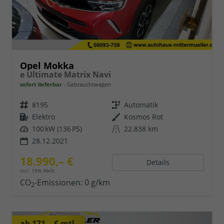
Opel Mokka
e Ultimate Matrix Navi
sofort lieferbar
Gebrauchtwagen
8195
Automatik
Elektro
Kosmos Rot
100 kW (136 PS)
22.838 km
28.12.2021
18.990,– €
Details
incl. 19% MwSt.
CO
-Emissionen:
0 g/km
2
ab 171,– € mtl.