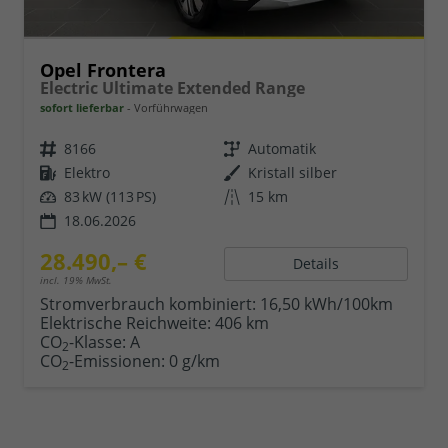
Opel Frontera
Electric Ultimate Extended Range
sofort lieferbar
Vorführwagen
8166
Automatik
Elektro
Kristall silber
83 kW (113 PS)
15 km
18.06.2026
28.490,– €
Details
incl. 19% MwSt.
Stromverbrauch kombiniert:
16,50 kWh/100km
Elektrische Reichweite:
406 km
CO
-Klasse:
A
2
CO
-Emissionen:
0 g/km
2