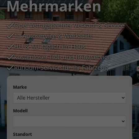
Mehrmarken
Opel Vetragspartner Verkauf & Service
1a Autoservice & Werkstatt
HU & AU täglich im Haus
kostenloser Hol- und Bringservice
Rundum-Service für Ihr Fahrzeug
Marke
Modell
Standort