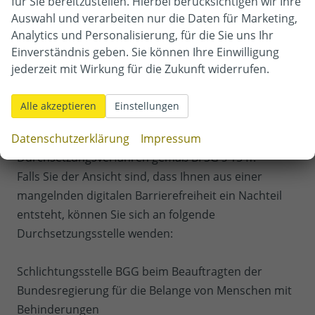
für Sie bereitzustellen. Hierbei berücksichtigen wir Ihre
Auswahl und verarbeiten nur die Daten für Marketing,
Autohaus Mittermüller e.K.
Analytics und Personalisierung, für die Sie uns Ihr
Adolf-Kolping-Straße 1
Einverständnis geben. Sie können Ihre Einwilligung
85625
Glonn
jederzeit mit Wirkung für die Zukunft widerrufen.
Telefon:
08093 - 759
Telefax:
08093 - 3225
Alle akzeptieren
Einstellungen
E-Mail:
mittermueller@autohaus-mittermueller.de
Datenschutzerklärung
Impressum
Durchsetzungsverfahren gemäß BFSG § 15 ff.
Falls Sie der Ansicht sind, dass Ihnen aus einer
mangelnden digitalen Barrierefreiheit ein Nachteil
entsteht, können Sie sich an folgende
Durchsetzungsstelle wenden:
Schlichtungsstelle BGG beim Beauftragten der
Bundesregierung für die Belange von Menschen mit
Behinderungen