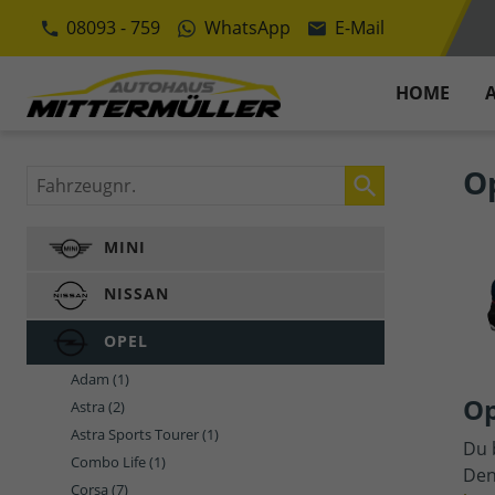
08093 - 759
WhatsApp
E-Mail
HOME
O
Fahrzeugnr.
MINI
NISSAN
OPEL
Adam
(1)
Op
Astra
(2)
Astra Sports Tourer
(1)
Du 
Combo Life
(1)
Den
Corsa
(7)