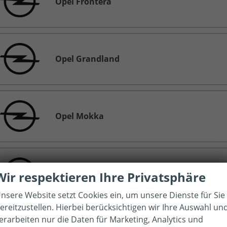
Opel Frontera
Opel Grandland
Opel Mokka
Opel Movano Kastenwagen
Wir respektieren Ihre Privatsphäre
nsere Website setzt Cookies ein, um unsere Dienste für Sie
ereitzustellen. Hierbei berücksichtigen wir Ihre Auswahl un
erarbeiten nur die Daten für Marketing, Analytics und