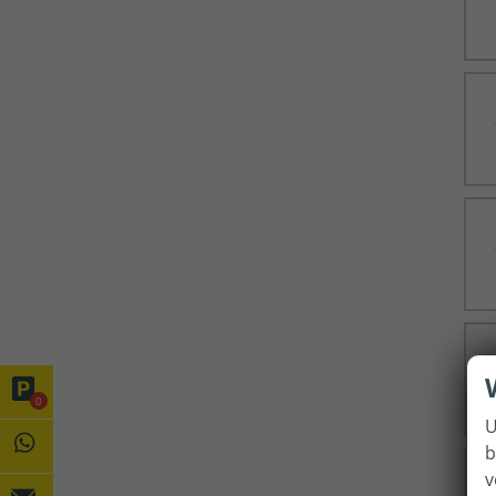
0
U
b
v