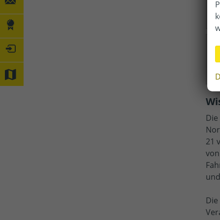
P
k
w
D
Wi
Die
Nor
21 
von
Fah
und
Die
Ver