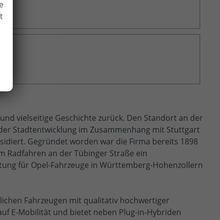
e
t
 und vielseitige Geschichte zurück. Den Standort an der
der Stadtentwicklung im Zusammenhang mit Stuttgart
sidiert. Gegründet worden war die Firma bereits 1898
im Radfahren an der Tübinger Straße ein
etung für Opel-Fahrzeuge in Württemberg-Hohenzollern
rtlichen Fahrzeugen mit qualitativ hochwertiger
uf E-Mobilität und bietet neben Plug-in-Hybriden