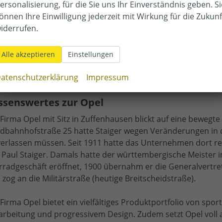
Opel Vivaro Combi
ersonalisierung, für die Sie uns Ihr Einverständnis geben. Si
önnen Ihre Einwilligung jederzeit mit Wirkung für die Zukunf
iderrufen.
Alle akzeptieren
Einstellungen
Opel Vivaro Kastenwagen
atenschutzerklärung
Impressum
ssenswertes zur Opel
 Firma Opel mit Sitz in Zuffenhausen blickt auf eine bewegte
dbahnhofstraße 25 hatte Staiger wegen Veränderungen in 
verlassen müssen. Seit 1911 hatte das Unternehmen dort re
 Paul Staiger. Damals hatte der württembergische Meister 
rradgeschäft eröffnet, 1900 übernahm er die Generalvertr
 zog an die Militärstraße (heutige Breitscheidstraße).
 Firma Opel bietet ein vielfältiges Produktportfolio von spo
arbeitung und progressivem Design. Zudem setzt Opel voll a