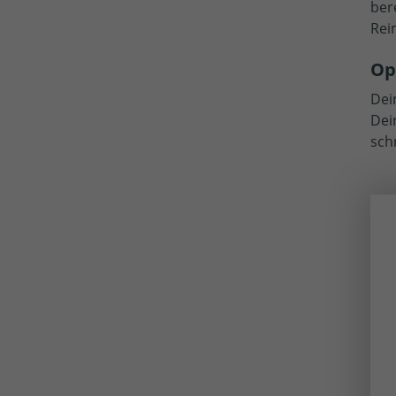
ber
Rei
Op
Dei
Dei
sch