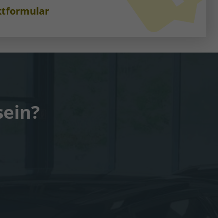
tformular
sein?