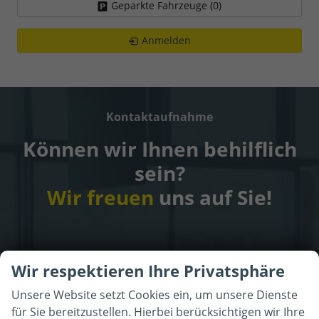
Geparkte Fahrzeuge (
0
)
Anmelden
Kontaktaufnahme
Können wir Ihnen behilflich
sein?
Wir freuen
uns auf Sie!
Wir respektieren Ihre Privatsphäre
Unsere Website setzt Cookies ein, um unsere Dienste
für Sie bereitzustellen. Hierbei berücksichtigen wir Ihre