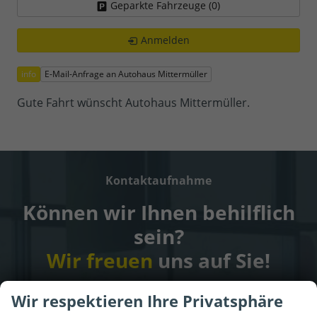
Geparkte Fahrzeuge (
0
)
Anmelden
info
E-Mail-Anfrage an Autohaus Mittermüller
Gute Fahrt wünscht Autohaus Mittermüller.
Kontaktaufnahme
Können wir Ihnen behilflich
sein?
Wir freuen
uns auf Sie!
Wir respektieren Ihre Privatsphäre