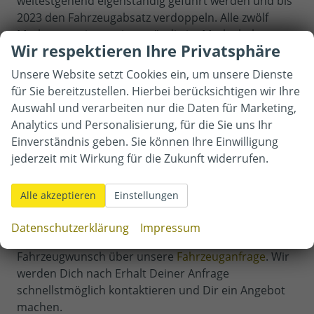
weitestgehend eigenständig geführt werden und bis
2023 den Fahrzeugabsatz verdoppeln. Alle zwölf
Marken operieren eigenständig im Markt, haben
Wir respektieren Ihre Privatsphäre
jedoch ein gemeinsames Ziel: Mobilität. Dasselbe Ziel
haben auch wir bei Autohaus Mittermüller, das
Unsere Website setzt Cookies ein, um unsere Dienste
passende Auto für Dich und das zu einem
für Sie bereitzustellen. Hierbei berücksichtigen wir Ihre
großartigen Preis! Vielleicht findest du direkt den
Auswahl und verarbeiten nur die Daten für Marketing,
passenden
Cupra Ateca
Reimport oder den
Cupra
Analytics und Personalisierung, für die Sie uns Ihr
Formentor
als EU-Neuwagen in unserem
Einverständnis geben. Sie können Ihre Einwilligung
Fahrzeugangebot.
jederzeit mit Wirkung für die Zukunft widerrufen.
Cupra Wunschfahrzeug nicht gefunden?
Alle akzeptieren
Einstellungen
Du hast Dein Wunschmodell von Cupra nicht in
unserem Fahrzeugangebot gefunden? Dann sende
Datenschutzerklärung
Impressum
uns doch einfach Deinen persönlichen
Fahrzeugwunsch über unsere
Fahrzeuganfrage
. Wir
werden Dich nach Erhalt Deiner Anfrage
schnellstmöglich kontaktieren und Dir ein Angebot
machen.