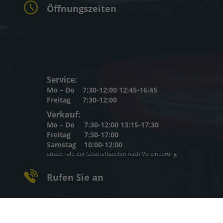
Öffnungszeiten
Service:
Mo – Do
7:30-12:00 12:45-16:45
Freitag
7:30-12:00
Verkauf:
Mo – Do
7:30-12:00 13:15-17:30
Freitag
7:30-17:00
Samstag
10:00-12:00
ausserhalb der Geschäftszeiten nach Vereinbarung
Rufen Sie an