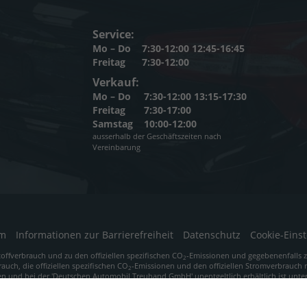
Service:
Mo – Do
7:30-12:00 12:45-16:45
Freitag
7:30-12:00
Verkauf:
Mo – Do
7:30-12:00 13:15-17:30
Freitag
7:30-17:00
Samstag
10:00-12:00
ausserhalb der Geschäftszeiten nach
Vereinbarung
um
Informationen zur Barrierefreiheit
Datenschutz
Cookie-Eins
toffverbrauch und zu den offiziellen spezifischen CO
-Emissionen und gegebenenfalls
2
rauch, die offiziellen spezifischen CO
-Emissionen und den offiziellen Stromverbrauch
2
en und bei der 'Deutschen Automobil Treuhand GmbH' unentgeltlich erhältlich ist unt