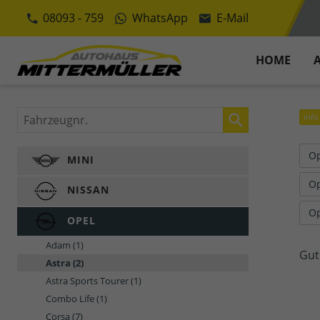
08093 - 759
WhatsApp
E-Mail
HOME
Fahrzeugnr.
info
O
MINI
Op
NISSAN
Op
OPEL
Adam
(1)
Gut
Astra
(2)
Astra Sports Tourer
(1)
Combo Life
(1)
Corsa
(7)