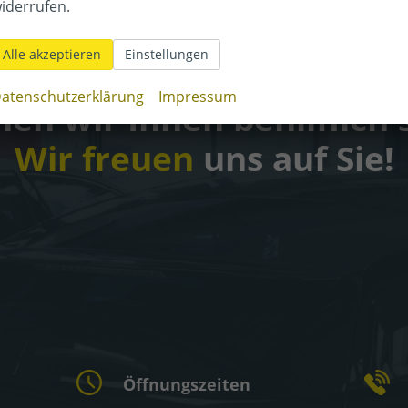
iderrufen.
Alle akzeptieren
Einstellungen
Kontaktaufnahme
atenschutzerklärung
Impressum
en wir Ihnen behilflich 
Wir freuen
uns auf Sie!
Öffnungszeiten