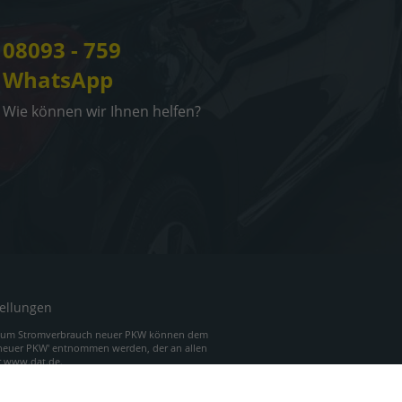
08093 - 759
WhatsApp
Wie können wir Ihnen helfen?
tellungen
 zum Stromverbrauch neuer PKW können dem
 neuer PKW' entnommen werden, der an allen
er www.dat.de.