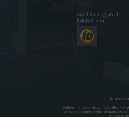
Adolf-Kolping-Str. 1
85625 Glonn
Impress
Weitere Informationen zum offiziellen Krafts
'Leitfaden über den offiziellen Kraftstoffverb
Verkaufsstell