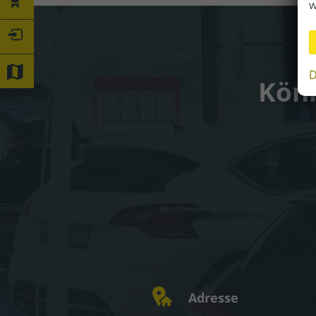
w
D
Könn
Adresse