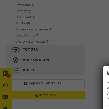
Crossland
(1)
Frontera
(1)
Grandland
(1)
Mokka
(8)
Movano Kastenwagen
(1)
Vivaro Combi
(1)
Vivaro Kastenwagen
(1)
TOYOTA
VOLKSWAGEN
VOLVO
0
U
Geparkte Fahrzeuge (
0
)
b
v
Anmelden
P
k