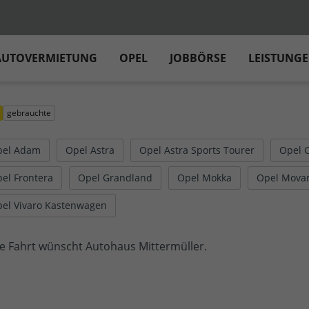
AUTOVERMIETUNG
OPEL
JOBBÖRSE
LEISTUNG
gebrauchte
pel Adam
Opel Astra
Opel Astra Sports Tourer
Opel 
el Frontera
Opel Grandland
Opel Mokka
Opel Mova
el Vivaro Kastenwagen
e Fahrt wünscht Autohaus Mittermüller.