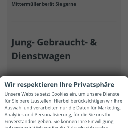
Mittermüller berät Sie gerne
Jung- Gebraucht- &
Dienstwagen
Als Vertragspartner der Adam Opel AG haben
Wir respektieren Ihre Privatsphäre
wir Zugriff auf ca. 8.000 Jung- & Dienstwagen
Unsere Website setzt Cookies ein, um unsere Dienste
für Sie bereitzustellen. Hierbei berücksichtigen wir Ihre
Durch unser Netzwerk finden wir Ihr
Auswahl und verarbeiten nur die Daten für Marketing,
Wunschfahrzeug
markenunabhängig
zum Top
Analytics und Personalisierung, für die Sie uns Ihr
Preis
Einverständnis geben. Sie können Ihre Einwilligung
Auf unserer Website finden Sie ein Formular für