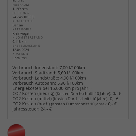
Euro 6e
HUBRAUM
1.199 ccm
LEISTUNG
74 kW (101 PS)
KRAFTSTOFF
Benzin
KATEGORIE
Kleinwagen
KILOMETERSTAND
9.118 km
ERSTZULASSUNG
12.04.2024
ZUSTAND
unfallfrei
Verbrauch Innenstadt:
7,00 l/100km
Verbrauch Stadtrand:
5,60 l/100km
Verbrauch Landstraße:
4,90 l/100km
Verbrauch Autobahn:
5,90 l/100km
Energiekosten bei 15.000 km pro Jahr:
-
CO2 Kosten (niedrig)
:
0,- €
(Kosten Durchschnitt 10 Jahre)
CO2 Kosten (mittel)
:
0,- €
(Kosten Durchschnitt 10 Jahre)
CO2 Kosten (hoch)
:
0,- €
(Kosten Durchschnitt 10 Jahre)
Jahressteuer:
24,- €