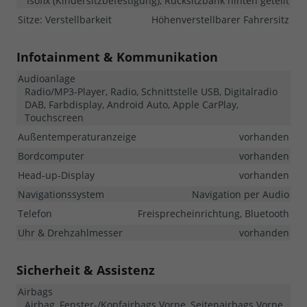
Isofix (Kindersitzbefestigung), Rücksitzbank hinten geteilt
Sitze: Verstellbarkeit
Höhenverstellbarer Fahrersitz
Infotainment & Kommunikation
Audioanlage
Radio/MP3-Player, Radio, Schnittstelle USB, Digitalradio
DAB, Farbdisplay, Android Auto, Apple CarPlay,
Touchscreen
Außentemperaturanzeige
vorhanden
Bordcomputer
vorhanden
Head-up-Display
vorhanden
Navigationssystem
Navigation per Audio
Telefon
Freisprecheinrichtung, Bluetooth
Uhr & Drehzahlmesser
vorhanden
Sicherheit & Assistenz
Airbags
Airbag, Fenster-/Kopfairbags Vorne, Seitenairbags Vorne,