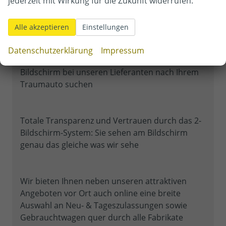
jederzeit mit Wirkung für die Zukunft widerrufen.
Ihre Anfrage
Alle akzeptieren
Einstellungen
Sollte das passende Fahrzeug nicht bei uns auf
Datenschutzerklärung
Impressum
dem Hof stehen können Sie direkt mit uns am
Bildschirm bei unseren Lieferanten nach Ihrem
Traumauto suchen
Totale Transparenz und Vertrauen durch das 2-
Bildschirm-System: Sie sehen am Bildschirm
genau das gleiche was wir sehe
Wir bieten Ihnen neben unseren attraktiven
Angeboten vor Ort auch online eine breite
Auswahl an Neu‐ & Tageszulassungen sowie
Gebrauchtwagen quer durch alle Fabrikate