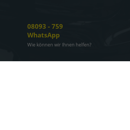
08093 - 759
WhatsApp
Wie können wir Ihnen helfen?
Impressum
Informationen zur Barrierefreiheit
Datenschutz
Cookie-Einstellungen
Weitere Informationen zum offiziellen Kraftstoffverbrauch
und zu den offiziellen spezifischen CO
-Emissionen und
2
gegebenenfalls zum Stromverbrauch neuer PKW können
dem 'Leitfaden über den offiziellen Kraftstoffverbrauch,
die offiziellen spezifischen CO
-Emissionen und den
2
offiziellen Stromverbrauch neuer PKW' entnommen