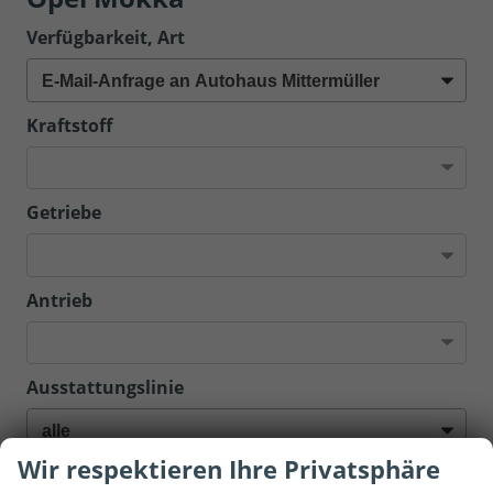
Verfügbarkeit, Art
Kraftstoff
Getriebe
Antrieb
Ausstattungslinie
Wir respektieren Ihre Privatsphäre
Sortierung