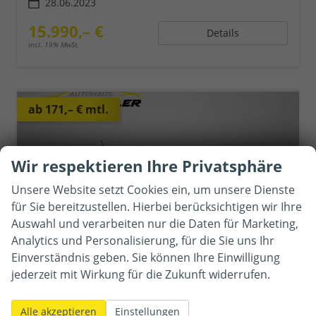
28.06.2023
15.990,– €
Details
incl. 19% MwSt.
ab 171,– € mtl.
Wir respektieren Ihre Privatsphäre
Unsere Website setzt Cookies ein, um unsere Dienste
für Sie bereitzustellen. Hierbei berücksichtigen wir Ihre
Auswahl und verarbeiten nur die Daten für Marketing,
Analytics und Personalisierung, für die Sie uns Ihr
Einverständnis geben. Sie können Ihre Einwilligung
jederzeit mit Wirkung für die Zukunft widerrufen.
Opel Corsa
Alle akzeptieren
Einstellungen
F 1.2 PDC Kamera Sitzhzg