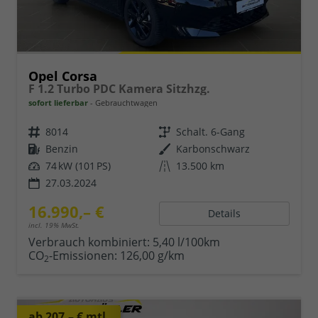
Opel Corsa
F 1.2 Turbo PDC Kamera Sitzhzg.
sofort lieferbar
Gebrauchtwagen
8014
Schalt. 6-Gang
Benzin
Karbonschwarz
74 kW (101 PS)
13.500 km
27.03.2024
16.990,– €
Details
incl. 19% MwSt.
Verbrauch kombiniert:
5,40 l/100km
CO
-Emissionen:
126,00 g/km
2
ab 207,– € mtl.