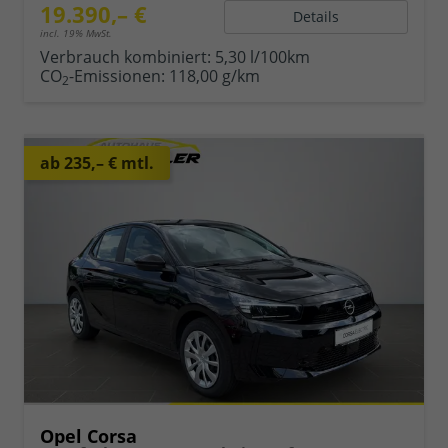
19.390,– €
Details
incl. 19% MwSt.
Verbrauch kombiniert:
5,30 l/100km
CO
-Emissionen:
118,00 g/km
2
ab 235,– € mtl.
Opel Corsa