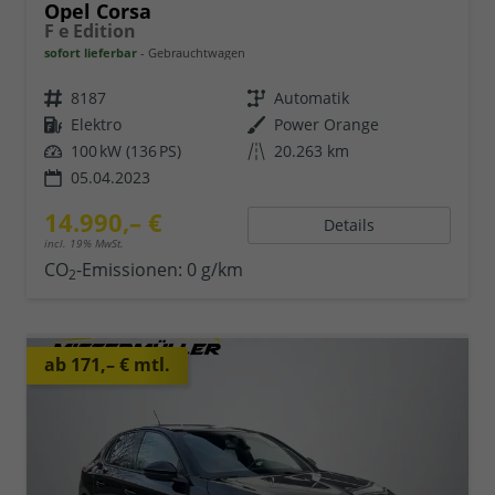
Opel Corsa
F e Edition
sofort lieferbar
Gebrauchtwagen
8187
Automatik
Elektro
Power Orange
100 kW (136 PS)
20.263 km
05.04.2023
14.990,– €
Details
incl. 19% MwSt.
CO
-Emissionen:
0 g/km
2
ab 171,– € mtl.