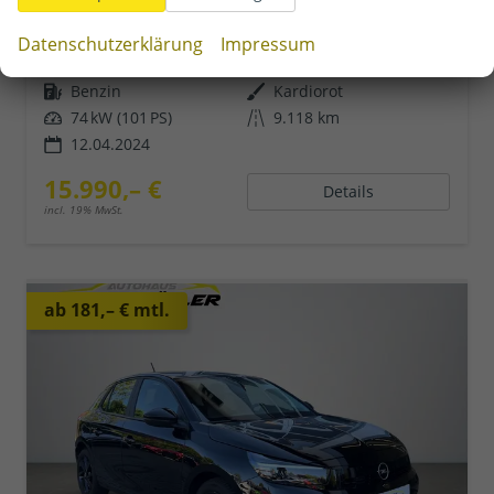
sofort lieferbar
Gebrauchtwagen
Datenschutzerklärung
Impressum
8173
Schalt. 6-Gang
Benzin
Kardiorot
74 kW (101 PS)
9.118 km
12.04.2024
15.990,– €
Details
incl. 19% MwSt.
ab 181,– € mtl.