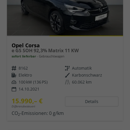
Opel Corsa
e GS SOH 92,3% Matrix 11 KW
sofort lieferbar
Gebrauchtwagen
8162
Automatik
Elektro
Karbonschwarz
100 kW (136 PS)
60.062 km
14.10.2021
15.990,– €
Details
Differenzbesteuert
CO
-Emissionen:
0 g/km
2