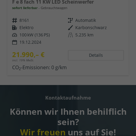
F e 8 fach 11 KW LED Scheinwerfer
sofort lieferbar
Gebrauchtwagen
8161
Automatik
Elektro
Karbonschwarz
100 kW (136 PS)
5.235 km
19.12.2024
21.990,– €
Details
incl. 19% MwSt.
CO
-Emissionen:
0 g/km
2
Kontaktaufnahme
Können wir Ihnen behilflich
sein?
Wir freuen
uns auf Sie!