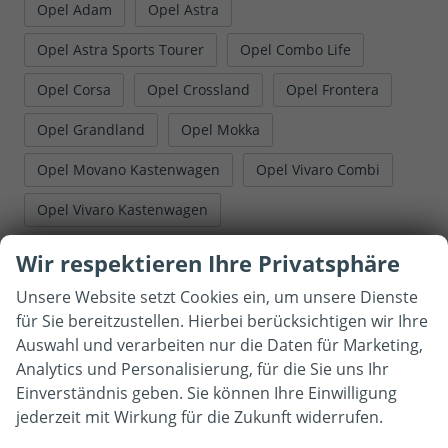
Opel Adam
Opel Astra
Opel Astra Sports Tourer
Opel Combo Life
Opel Corsa
Opel Crossland
Opel Frontera
Opel Grandland
Opel Mokka
Opel Movano Kastenwagen
Opel Vivaro Combi
Opel Vivaro Kastenwagen
Wir respektieren Ihre Privatsphäre
Gute Fahrt wünscht Autohaus Mittermüller.
Unsere Website setzt Cookies ein, um unsere Dienste
für Sie bereitzustellen. Hierbei berücksichtigen wir Ihre
Auswahl und verarbeiten nur die Daten für Marketing,
Analytics und Personalisierung, für die Sie uns Ihr
Kontaktaufnahme
Einverständnis geben. Sie können Ihre Einwilligung
Können wir Ihnen behilflich
jederzeit mit Wirkung für die Zukunft widerrufen.