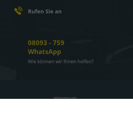
Rufen Sie an
08093 - 759
WhatsApp
Wie können wir Ihnen helfen?
Impressum
Informationen zur Barrierefreiheit
Datenschutz
Cookie-Einstellungen
Weitere Informationen zum offiziellen Kraftstoffverbrauch
und zu den offiziellen spezifischen CO
-Emissionen und
2