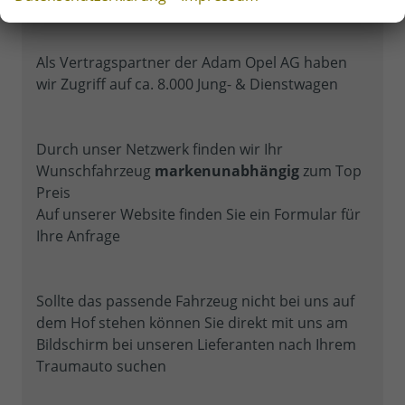
Als Vertragspartner der Adam Opel AG haben
wir Zugriff auf ca. 8.000 Jung- & Dienstwagen
Durch unser Netzwerk finden wir Ihr
Wunschfahrzeug
markenunabhängig
zum Top
Preis
Auf unserer Website finden Sie ein Formular für
Ihre Anfrage
Sollte das passende Fahrzeug nicht bei uns auf
dem Hof stehen können Sie direkt mit uns am
Bildschirm bei unseren Lieferanten nach Ihrem
Traumauto suchen