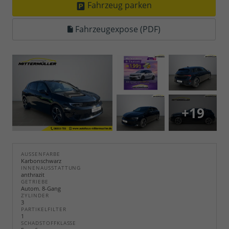
Fahrzeug parken
Fahrzeugexpose (PDF)
+19
AUSSENFARBE
Karbonschwarz
INNENAUSSTATTUNG
anthrazit
GETRIEBE
Autom. 8-Gang
ZYLINDER
3
PARTIKELFILTER
1
SCHADSTOFFKLASSE