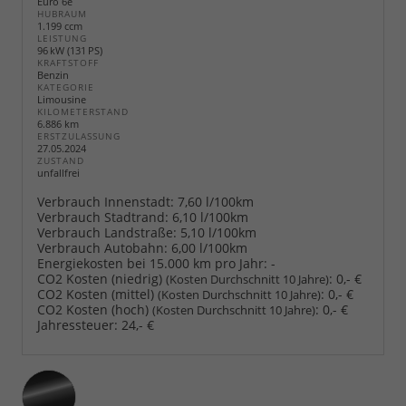
Euro 6e
HUBRAUM
1.199 ccm
LEISTUNG
96 kW (131 PS)
KRAFTSTOFF
Benzin
KATEGORIE
Limousine
KILOMETERSTAND
6.886 km
ERSTZULASSUNG
27.05.2024
ZUSTAND
unfallfrei
Verbrauch Innenstadt:
7,60 l/100km
Verbrauch Stadtrand:
6,10 l/100km
Verbrauch Landstraße:
5,10 l/100km
Verbrauch Autobahn:
6,00 l/100km
Energiekosten bei 15.000 km pro Jahr:
-
CO2 Kosten (niedrig)
:
0,- €
(Kosten Durchschnitt 10 Jahre)
CO2 Kosten (mittel)
:
0,- €
(Kosten Durchschnitt 10 Jahre)
CO2 Kosten (hoch)
:
0,- €
(Kosten Durchschnitt 10 Jahre)
Jahressteuer:
24,- €