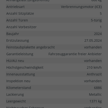
Antriebsart
Verbrennungsmotor (ICE)
Anzahl Sitzplätze
5
Anzahl Türen
5-türig
Anzahl Vorbesitzer
1
Baujahr
2024
Erstzulassung
27.05.2024
Feinstaubplakette angebracht
vorhanden
Garantieleistung
Fahrzeuggarantie freier Anbieter
HU/AU neu
vorhanden
Höchstgeschwindigkeit
210 km/h
Innenausstattung
Anthrazit
Inspektion neu
vorhanden
Kilometerstand
6886
Lackierung
Metallic
Leergewicht
1371 kg
Nichtraucher-Fahrzeug
vorhanden