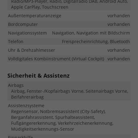
Radio/MP3-Player, Radio, Digitalradio DAB, Android Auto,
Apple CarPlay, Touchscreen
Außentemperaturanzeige
vorhanden
Bordcomputer
vorhanden
Navigationssystem
Navigation, Navigation mit Bildschirm
Telefon
Freisprecheinrichtung, Bluetooth
Uhr & Drehzahlmesser
vorhanden
Volldigitales Kombiinstrument (Virtual Cockpit)
vorhanden
Sicherheit & Assistenz
Airbags
Airbag, Fenster-/Kopfairbags Vorne, Seitenairbags Vorne,
Beifahrerairbag
Assistenzsysteme
Regensensor, Notbremsassistent (City-Safety),
Berganfahrassistent, Spurhalteassistent,
Fußgängererkennung, Verkehrzeichenerkennung,
Müdigkeitserkennungs-Sensor
Einparkhilfe