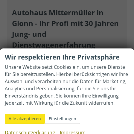
Autohaus Mittermüller in
Glonn - Ihr Profi mit 30 Jahren
Jung- und
Dienstwagenerfahrung
Wir respektieren Ihre Privatsphäre
Unsere Website setzt Cookies ein, um unsere Dienste
Autokauf ist Chefsache – Herr Franz
für Sie bereitzustellen. Hierbei berücksichtigen wir Ihre
Mittermüller berät Sie gerne
Auswahl und verarbeiten nur die Daten für Marketing,
Analytics und Personalisierung, für die Sie uns Ihr
Einverständnis geben. Sie können Ihre Einwilligung
jederzeit mit Wirkung für die Zukunft widerrufen.
Jung- Gebraucht- &
Alle akzeptieren
Einstellungen
Dienstwagen
Datenschutzerklärung
Impressum